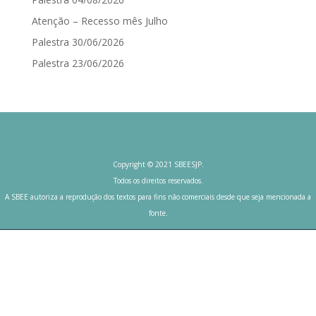
Atenção – Recesso mês Julho
Palestra 30/06/2026
Palestra 23/06/2026
Copyright © 2021 SBEESJP.
Todos os direitos reservados.
A SBEE autoriza a reprodução dos textos para fins não comerciais desde que seja mencionada a
fonte.