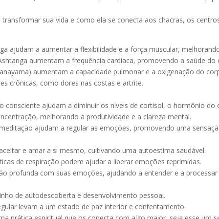
transformar sua vida e como ela se conecta aos chacras, os centros
yoga ajudam a aumentar a flexibilidade e a força muscular, melhorando
 Ashtanga aumentam a frequência cardíaca, promovendo a saúde do 
(pranayama) aumentam a capacidade pulmonar e a oxigenação do corpo
ores crônicas, como dores nas costas e artrite.
 consciente ajudam a diminuir os níveis de cortisol, o hormônio do 
oncentração, melhorando a produtividade e a clareza mental.
 e meditação ajudam a regular as emoções, promovendo uma sensação 
aceitar e amar a si mesmo, cultivando uma autoestima saudável.
ticas de respiração podem ajudar a liberar emoções reprimidas.
xão profunda com suas emoções, ajudando a entender e a processar
inho de autodescoberta e desenvolvimento pessoal.
regular levam a um estado de paz interior e contentamento.
a prática espiritual que os conecta com algo maior, seja esse um se