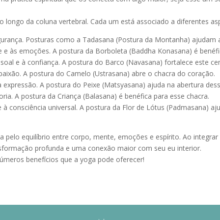
o longo da coluna vertebral. Cada um está associado a diferentes aspe
egurança. Posturas como a Tadasana (Postura da Montanha) ajudam a 
ade e às emoções. A postura da Borboleta (Baddha Konasana) é benéfi
soal e à confiança. A postura do Barco (Navasana) fortalece este cen
aixão. A postura do Camelo (Ustrasana) abre o chacra do coração.
 expressão. A postura do Peixe (Matsyasana) ajuda na abertura dess
oria. A postura da Criança (Balasana) é benéfica para esse chacra.
e à consciência universal. A postura da Flor de Lótus (Padmasana) a
pelo equilíbrio entre corpo, mente, emoções e espírito. Ao integrar a
sformação profunda e uma conexão maior com seu eu interior.
números benefícios que a yoga pode oferecer!