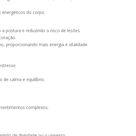
 energéticos do corpo.
 a postura e reduzindo o risco de lesões.
coração.
, proporcionando mais energia e vitalidade.
estresse.
de calma e equilíbrio.
 sentimentos complexos.
ntido de divindade ou o universo.