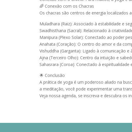
🌈 Conexão com os Chacras
Os chacras são centros de energia localizados a
Muladhara (Raiz): Associado à estabilidade e s
Swadhisthana (Sacral): Relacionado à criativid
Manipura (Plexo Solar): Conectado ao poder pes
Anahata (Coração): O centro do amor e da comp
Vishuddha (Garganta): Ligado à comunicação e à
Ajna (Terceiro Olho): Centro da intuição e sabed
Sahasrara (Coroa): Conectado à espiritualidade 
🌟 Conclusão
A prática de yoga é um poderoso aliado na busca 
a meditação, você pode experimentar uma tran
Veja nossa agenda, se inscreva e descubra os i