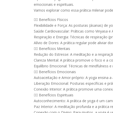
emocionais e espirituais.
Vamos explorar como essa prática milenar pode 
🧘‍♀️ Benefícios Físicos
Flexibilidade e Força: As posturas (ásanas) de 
Saúde Cardiovascular: Práticas como Vinyasa e
Respiração e Energia: Técnicas de respiração 
Alívio de Dores: A prática regular pode aliviar d
🧘‍♂️ Benefícios Mentais
Redução do Estresse: A meditação e a respiração
Clareza Mental: A prática promove o foco e a c
Equilíbrio Emocional: Técnicas de mindfulness
🧘‍♀️ Benefícios Emocionais
Autoaceitação e Amor-próprio: A yoga ensina a 
Liberação Emocional: Posturas específicas e prá
Conexão Interior: A prática promove uma cone
🧘‍♂️ Benefícios Espirituais
Autoconhecimento: A prática de yoga é um cam
Paz Interior: A meditação profunda e a prática 
Conexão com o Divino: Para muitos, a yoga é um